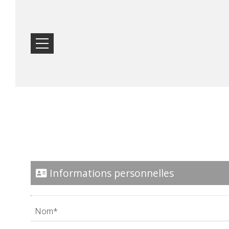
ACCUEIL
EMPLACEMENT
HÉBERGEMENT
Informations personnelles
INSTALLATIONS
GALERIE DE
PHOTOS