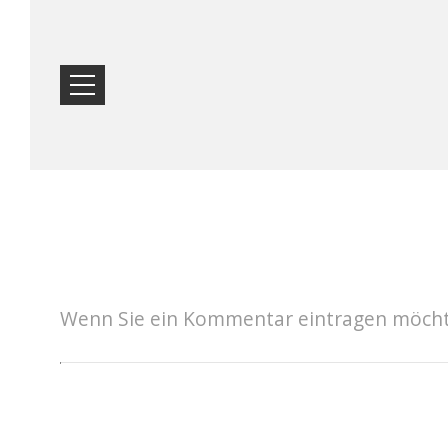
STARTSEITE
STANDORT
Wenn Sie ein Kommentar eintragen möchte
UNTERKUNFT
EINRICHTUNGEN
FOTOGALLERIE